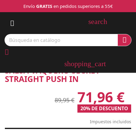
Envío
GRATIS
en pedidos superiores a 55€
search



shopping_cart
SALSA VAQUERO SECRET
STRAIGHT PUSH IN
71,96 €
89,95 €
20% DE DESCUENTO
Impuestos incluidos