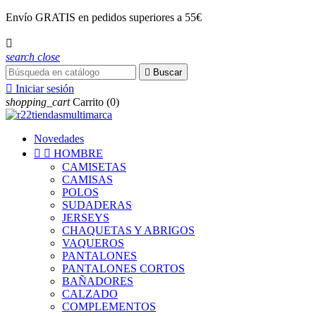
Envío
GRATIS
en pedidos superiores a 55€

search
close

Buscar

Iniciar sesión
shopping_cart
Carrito
(0)
Novedades


HOMBRE
CAMISETAS
CAMISAS
POLOS
SUDADERAS
JERSEYS
CHAQUETAS Y ABRIGOS
VAQUEROS
PANTALONES
PANTALONES CORTOS
BAÑADORES
CALZADO
COMPLEMENTOS