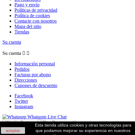
Pago y envío
Políticas de privacidad
Política de cookies
Contacte con nosotros
Mapa del sitio
Tiendas
Su cuenta
Su cuenta


Información personal
Pedidos
Facturas por abono
Direcciones
Cupones de descuento
Facebook
Twitter
Instagram
Whataspp Live Chat
Esta tienda utiliza cookies y otras tecnologías para
aceptar
que podamos mejorar su experiencia en nuestros
© 2026 - r22tiendasmultimarca.es