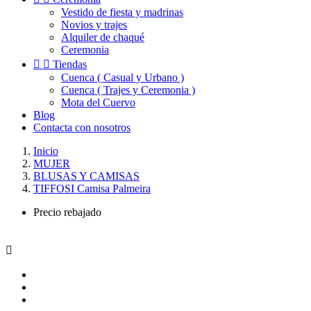
Vestido de fiesta y madrinas
Novios y trajes
Alquiler de chaqué
Ceremonia


Tiendas
Cuenca ( Casual y Urbano )
Cuenca ( Trajes y Ceremonia )
Mota del Cuervo
Blog
Contacta con nosotros
Inicio
MUJER
BLUSAS Y CAMISAS
TIFFOSI Camisa Palmeira
Precio rebajado
