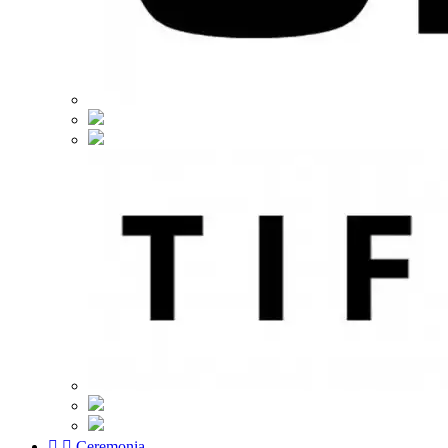


Ceremonia