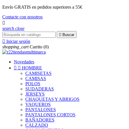
Envío
GRATIS
en pedidos superiores a 55€
Contacte con nosotros

search
close

Buscar

Iniciar sesión
shopping_cart
Carrito
(0)
Novedades


HOMBRE
CAMISETAS
CAMISAS
POLOS
SUDADERAS
JERSEYS
CHAQUETAS Y ABRIGOS
VAQUEROS
PANTALONES
PANTALONES CORTOS
BAÑADORES
CALZADO