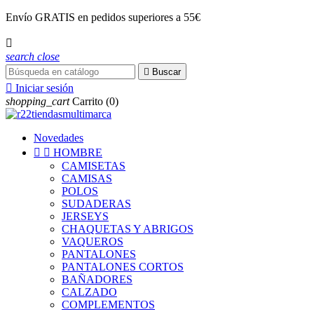
Envío
GRATIS
en pedidos superiores a 55€

search
close

Buscar

Iniciar sesión
shopping_cart
Carrito
(0)
Novedades


HOMBRE
CAMISETAS
CAMISAS
POLOS
SUDADERAS
JERSEYS
CHAQUETAS Y ABRIGOS
VAQUEROS
PANTALONES
PANTALONES CORTOS
BAÑADORES
CALZADO
COMPLEMENTOS