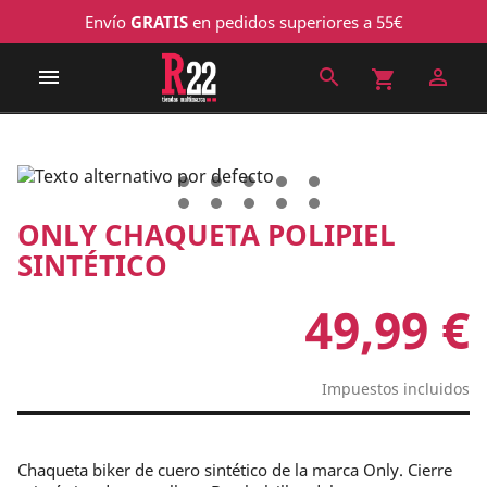
Envío
GRATIS
en pedidos superiores a 55€

search

shopping_cart
ONLY CHAQUETA POLIPIEL
SINTÉTICO
49,99 €
Impuestos incluidos
Chaqueta biker de cuero sintético de la marca Only. Cierre