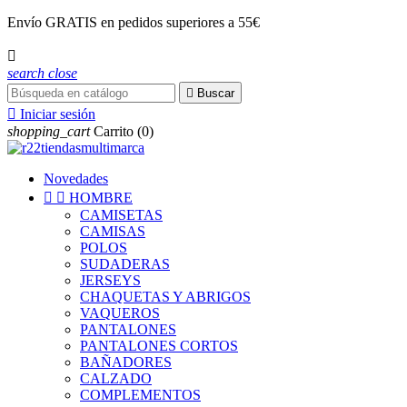
Envío
GRATIS
en pedidos superiores a 55€

search
close

Buscar

Iniciar sesión
shopping_cart
Carrito
(0)
Novedades


HOMBRE
CAMISETAS
CAMISAS
POLOS
SUDADERAS
JERSEYS
CHAQUETAS Y ABRIGOS
VAQUEROS
PANTALONES
PANTALONES CORTOS
BAÑADORES
CALZADO
COMPLEMENTOS