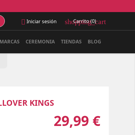
shopping_cart
Carrito
(0)

Iniciar sesión
MARCAS
CEREMONIA
TIENDAS
BLOG
LLOVER KINGS
29,99 €