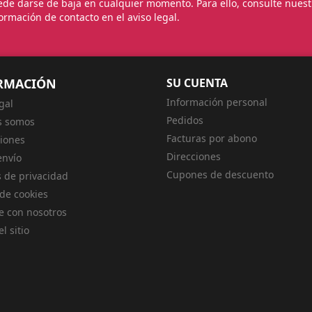
de darse de baja en cualquier momento. Para ello, consulte nuest
ormación de contacto en el aviso legal.
RMACIÓN
SU CUENTA
Información personal
gal
Pedidos
s somos
Facturas por abono
iones
Direcciones
envío
Cupones de descuento
s de privacidad
 de cookies
e con nosotros
l sitio