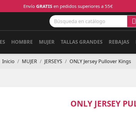
Envío
GRATIS
en pedidos superiores a 55€

ES
HOMBRE
MUJER
TALLAS GRANDES
REBAJAS
Inicio
MUJER
JERSEYS
ONLY Jersey Pullover Kings
ONLY JERSEY PU